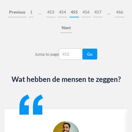
Previous
1
453
454
455
456
457
466
…
…
Next
Jump to page
Go
Wat hebben de mensen te zeggen?
Slide 1 of 13