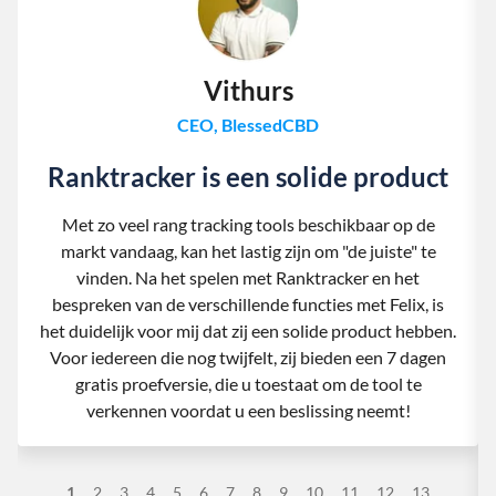
Vithurs
CEO, BlessedCBD
Ranktracker is een solide product
Met zo veel rang tracking tools beschikbaar op de
markt vandaag, kan het lastig zijn om "de juiste" te
vinden. Na het spelen met Ranktracker en het
bespreken van de verschillende functies met Felix, is
het duidelijk voor mij dat zij een solide product hebben.
Voor iedereen die nog twijfelt, zij bieden een 7 dagen
gratis proefversie, die u toestaat om de tool te
verkennen voordat u een beslissing neemt!
1
2
3
4
5
6
7
8
9
10
11
12
13