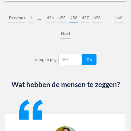
Previous
1
454
455
456
457
458
466
…
…
Next
Jump to page
Go
Wat hebben de mensen te zeggen?
Slide 1 of 13