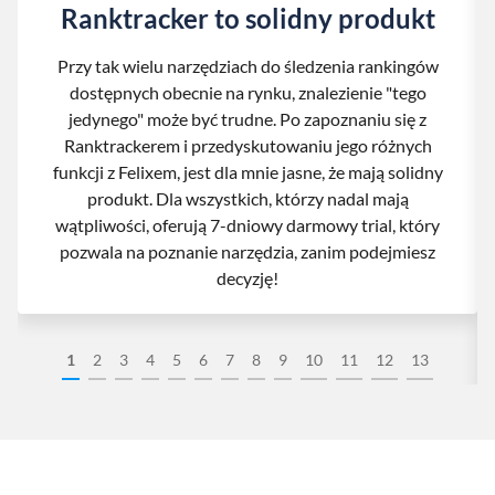
Ranktracker to solidny produkt
Przy tak wielu narzędziach do śledzenia rankingów
dostępnych obecnie na rynku, znalezienie "tego
jedynego" może być trudne. Po zapoznaniu się z
Ranktrackerem i przedyskutowaniu jego różnych
funkcji z Felixem, jest dla mnie jasne, że mają solidny
produkt. Dla wszystkich, którzy nadal mają
wątpliwości, oferują 7-dniowy darmowy trial, który
pozwala na poznanie narzędzia, zanim podejmiesz
decyzję!
1
2
3
4
5
6
7
8
9
10
11
12
13