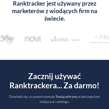
Ranktracker jest używany przez
marketerów z wiodących firm na
świecie.
Zacznij używać
Ranktrackera... Za darmo!
Dowiedz się, co powstrzymuje
Twoją witrynę
przed zajęciem
miejsca w rankingu.