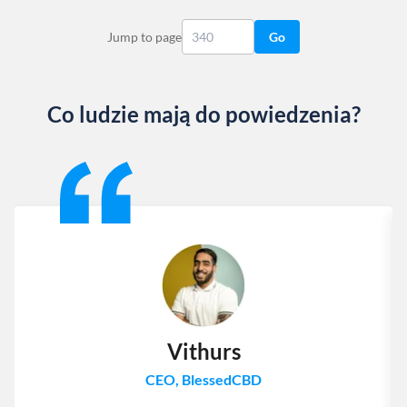
Jump to page
Go
Co ludzie mają do powiedzenia?
Slide 1 of 13
Vithurs
CEO, BlessedCBD