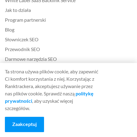
White Label SaaS Backlink Service
Jak to działa
Program partnerski
Blog
Słowniczek SEO
Przewodnik SEO
Darmowe narzędzia SEO
Umowa o wpisie gościnnym
Ta strona używa plików cookie, aby zapewnić
Historia aktualizacji algorytmów Google
Ci komfort korzystania z niej. Korzystając z
Ranktrackera, akceptujesz używanie przez
nas plików cookie. Sprawdź naszą
politykę
Prawna
prywatności
, aby uzyskać więcej
Zasady i warunki
szczegółów.
Polityka prywatności
Zaakceptuj
App