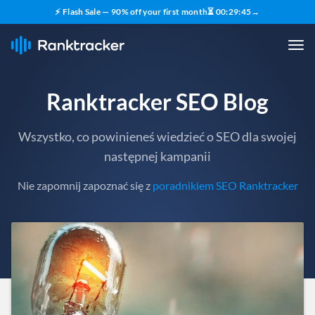
⚡ Flash Sale — 90% off your first month
⏳
00
:
29
:
43
→
Ranktracker SEO Blog
Wszystko, co powinieneś wiedzieć o SEO dla swojej
następnej kampanii
Nie zapomnij zapoznać się z
poradnikiem SEO Ranktracker