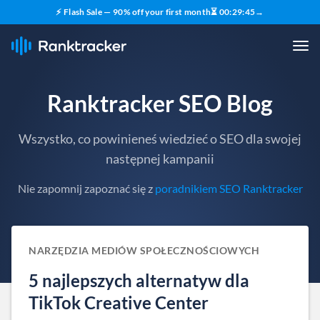
⚡ Flash Sale — 90% off your first month
⏳
00
:
29
:
43
→
Ranktracker SEO Blog
Wszystko, co powinieneś wiedzieć o SEO dla swojej
następnej kampanii
Nie zapomnij zapoznać się z
poradnikiem SEO Ranktracker
NARZĘDZIA MEDIÓW SPOŁECZNOŚCIOWYCH
5 najlepszych alternatyw dla
TikTok Creative Center