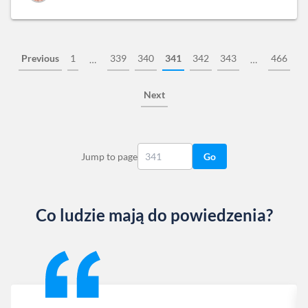
Previous
1
339
340
341
342
343
466
…
…
Next
Jump to page
Go
Co ludzie mają do powiedzenia?
Slide 1 of 13