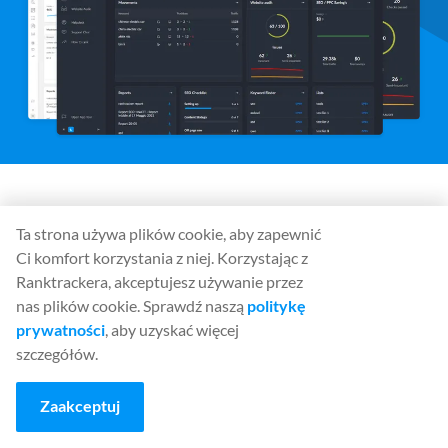
Media społecznościowe
Ta strona używa plików cookie, aby zapewnić
Ci komfort korzystania z niej. Korzystając z
Ranktrackera, akceptujesz używanie przez
nas plików cookie. Sprawdź naszą
politykę
Narzędzia
prywatności
, aby uzyskać więcej
Rank Tracker
szczegółów.
Keyword Finder
SERP Checker
Zaakceptuj
Web Audit