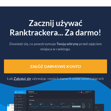
Zacznij używać
Ranktrackera... Za darmo!
Dowiedz się, co powstrzymuje
Twoją witrynę
przed zajęciem
miejsca w rankingu.
ZAŁÓŻ DARMOWE KONTO
Lub
Zaloguj się
używając swoich danych uwierzytelniających