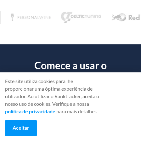
Comece a usar o
Ranktracker... De graça!
Este site utiliza cookies para lhe
proporcionar uma óptima experiência de
Descubra o que está impedindo o
seu site
de voltar ao ranking.
utilizador. Ao utilizar o Ranktracker, aceita o
nosso uso de cookies. Verifique a nossa
política de privacidade
para mais detalhes.
CRIAR UMA CONTA GRATUITA
Aceitar
Ou
faça login
usando suas credenciais