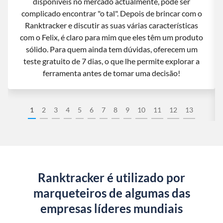
disponíveis no mercado actualmente, pode ser
complicado encontrar "o tal". Depois de brincar com o
Ranktracker e discutir as suas várias características
com o Felix, é claro para mim que eles têm um produto
sólido. Para quem ainda tem dúvidas, oferecem um
teste gratuito de 7 dias, o que lhe permite explorar a
ferramenta antes de tomar uma decisão!
1
2
3
4
5
6
7
8
9
10
11
12
13
Ranktracker é utilizado por
marqueteiros de algumas das
empresas líderes mundiais