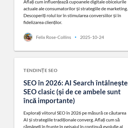
Aflați cum influențează cupoanele digitale obiceiurile
actuale ale consumatorilor și strategiile de marketing.
Descoperiți rolul lor în stimularea conversiilor și în
fidelizarea clienților.
Felix Rose-Collins
2025-10-24
•
TENDINȚE SEO
SEO în 2026: AI Search întâlnește
SEO clasic (și de ce ambele sunt
încă importante)
Explorați viitorul SEO în 2026 pe măsură ce căutarea
AI și strategiile tradiționale converg. Aflați cum să
rămâneți în frunte în peisajul în continuă evoluție al