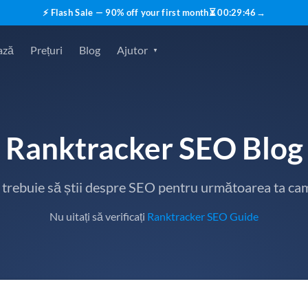
⚡ Flash Sale — 90% off your first month
⏳
00
:
29
:
45
→
ază
Prețuri
Blog
Ajutor
Ranktracker SEO Blog
e trebuie să știi despre SEO pentru următoarea ta ca
Nu uitați să verificați
Ranktracker SEO Guide