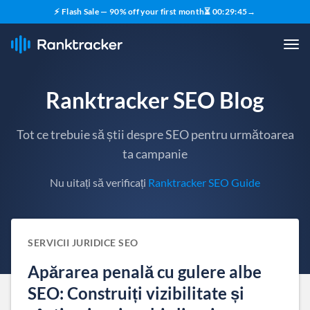
⚡ Flash Sale — 90% off your first month
⏳
00
:
29
:
44
→
Ranktracker SEO Blog
Tot ce trebuie să știi despre SEO pentru următoarea
ta campanie
Nu uitați să verificați
Ranktracker SEO Guide
SERVICII JURIDICE SEO
Apărarea penală cu gulere albe
SEO: Construiți vizibilitate și