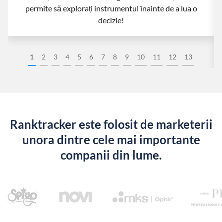
permite să explorați instrumentul înainte de a lua o
decizie!
1
2
3
4
5
6
7
8
9
10
11
12
13
Ranktracker este folosit de marketerii
unora dintre cele mai importante
companii din lume.