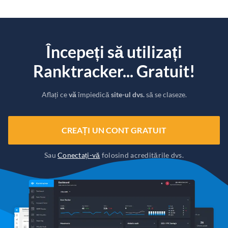
Începeți să utilizați
Ranktracker... Gratuit!
Aflați ce
vă
împiedică
site-ul dvs.
să se claseze.
CREAȚI UN CONT GRATUIT
Sau
Conectați-vă
folosind acreditările dvs.