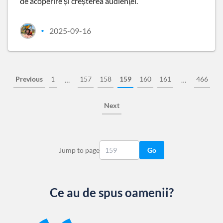
de acoperire și creșterea audienței.
2025-09-16
•
Previous
1
157
158
159
160
161
466
…
…
Next
Jump to page
Go
Ce au de spus oamenii?
Slide 1 of 13