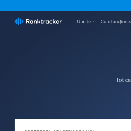
Unelte
Cum funcțione
Tot c