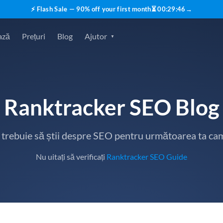
⚡ Flash Sale — 90% off your first month
⏳
00
:
29
:
45
→
ază
Prețuri
Blog
Ajutor
Ranktracker SEO Blog
e trebuie să știi despre SEO pentru următoarea ta ca
Nu uitați să verificați
Ranktracker SEO Guide