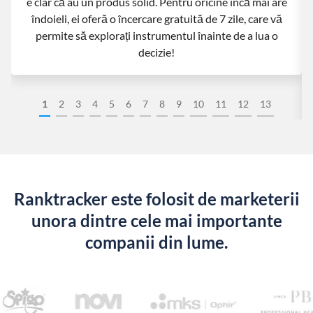
e clar că au un produs solid. Pentru oricine încă mai are
îndoieli, ei oferă o încercare gratuită de 7 zile, care vă
permite să explorați instrumentul înainte de a lua o
decizie!
1
2
3
4
5
6
7
8
9
10
11
12
13
Ranktracker este folosit de marketerii
unora dintre cele mai importante
companii din lume.