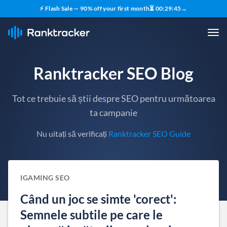
⚡ Flash Sale — 90% off your first month
⏳
00
:
29
:
44
→
Ranktracker SEO Blog
Tot ce trebuie să știi despre SEO pentru următoarea
ta campanie
Nu uitați să verificați
Ranktracker SEO Guide
IGAMING SEO
Când un joc se simte 'corect':
Semnele subtile pe care le