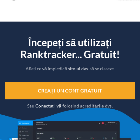
Începeți să utilizați
Ranktracker... Gratuit!
Aflați ce
vă
împiedică
site-ul dvs.
să se claseze.
CREAȚI UN CONT GRATUIT
Sau
Conectați-vă
folosind acreditările dvs.