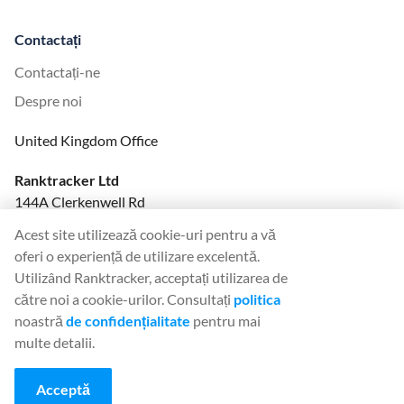
Contactați
Contactați-ne
Despre noi
United Kingdom Office
Ranktracker Ltd
144A Clerkenwell Rd
London, EC1R 5DF
Acest site utilizează cookie-uri pentru a vă
Company No: 08820809
oferi o experiență de utilizare excelentă.
felix@ranktracker.com
Utilizând Ranktracker, acceptați utilizarea de
către noi a cookie-urilor. Consultați
politica
noastră
de confidențialitate
pentru mai
multe detalii.
2015 -
2026
© Ranktracker. All Rights Reserved.
Acceptă