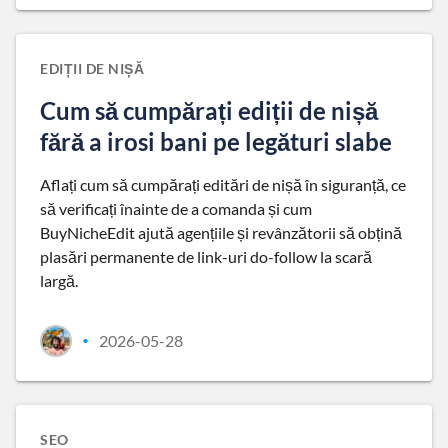
EDIȚII DE NIȘĂ
Cum să cumpărați ediții de nișă
fără a irosi bani pe legături slabe
Aflați cum să cumpărați editări de nișă în siguranță, ce
să verificați înainte de a comanda și cum
BuyNicheEdit ajută agențiile și revânzătorii să obțină
plasări permanente de link-uri do-follow la scară
largă.
2026-05-28
•
SEO