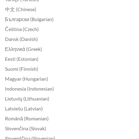
中文 (Chinese)
Български (Bulgarian)
Čeština (Czech)
Dansk (Danish)
Ελληνικά (Greek)
Eesti (Estonian)
Suomi (Finnish)
Magyar (Hungarian)
Indonesia (Indonesian)
Lietuvių (Lithuanian)
Latviešu (Latvian)
Română (Romanian)
Slovenčina (Slovak)
Slovenščina (Slovenian)