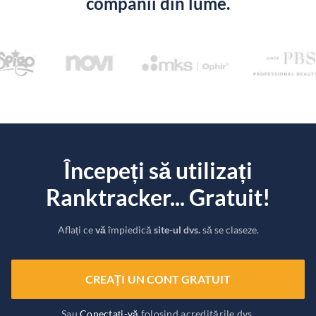
companii din lume.
Începeți să utilizați
Ranktracker... Gratuit!
Aflați ce
vă
împiedică
site-ul dvs.
să se claseze.
CREAȚI UN CONT GRATUIT
Sau
Conectați-vă
folosind acreditările dvs.