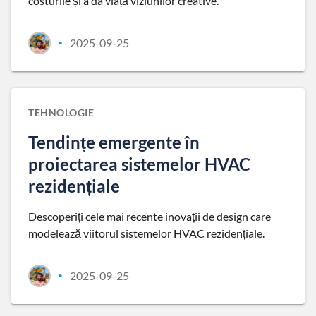
costurile și a da viață viziunilor creative.
2025-09-25
•
TEHNOLOGIE
Tendințe emergente în
proiectarea sistemelor HVAC
rezidențiale
Descoperiți cele mai recente inovații de design care
modelează viitorul sistemelor HVAC rezidențiale.
2025-09-25
•