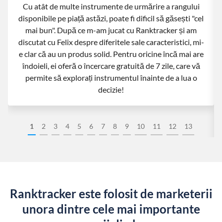
Cu atât de multe instrumente de urmărire a rangului
disponibile pe piață astăzi, poate fi dificil să găsești "cel
mai bun". După ce m-am jucat cu Ranktracker și am
discutat cu Felix despre diferitele sale caracteristici, mi-
e clar că au un produs solid. Pentru oricine încă mai are
îndoieli, ei oferă o încercare gratuită de 7 zile, care vă
permite să explorați instrumentul înainte de a lua o
decizie!
1
2
3
4
5
6
7
8
9
10
11
12
13
Ranktracker este folosit de marketerii
unora dintre cele mai importante