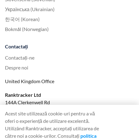
Українська (Ukrainian)
한국어 (Korean)
Bokmål (Norwegian)
Contactați
Contactați-ne
Despre noi
United Kingdom Office
Ranktracker Ltd
144A Clerkenwell Rd
London, EC1R 5DF
Acest site utilizează cookie-uri pentru a vă
Company No: 08820809
oferi o experiență de utilizare excelentă.
felix@ranktracker.com
Utilizând Ranktracker, acceptați utilizarea de
către noi a cookie-urilor. Consultați
politica