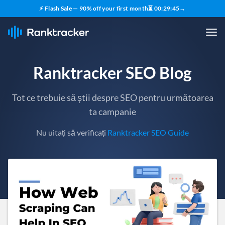
⚡ Flash Sale — 90% off your first month
⏳
00
:
29
:
43
→
Ranktracker SEO Blog
Tot ce trebuie să știi despre SEO pentru următoarea
ta campanie
Nu uitați să verificați
Ranktracker SEO Guide