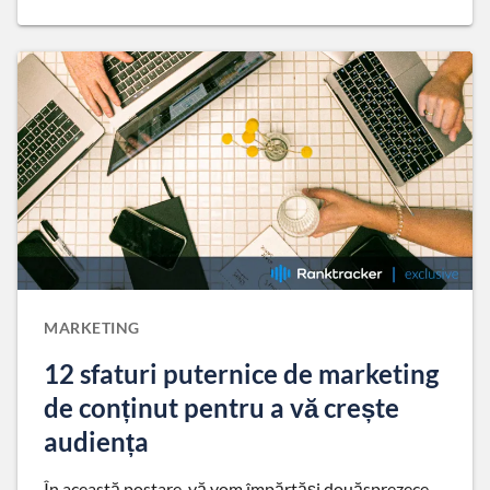
MARKETING
12 sfaturi puternice de marketing
de conținut pentru a vă crește
audiența
În această postare, vă vom împărtăși douăsprezece