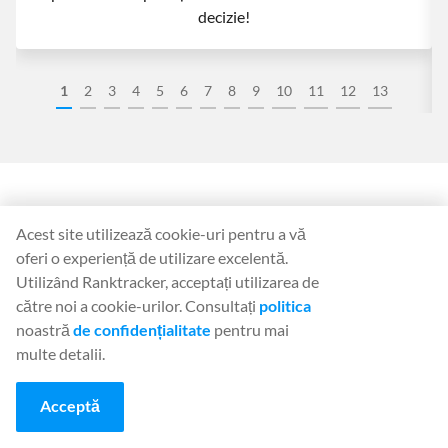
decizie!
1
2
3
4
5
6
7
8
9
10
11
12
13
Ranktracker este folosit de marketerii
Acest site utilizează cookie-uri pentru a vă
unora dintre cele mai importante
oferi o experiență de utilizare excelentă.
Utilizând Ranktracker, acceptați utilizarea de
companii din lume.
către noi a cookie-urilor. Consultați
politica
noastră
de confidențialitate
pentru mai
multe detalii.
Acceptă