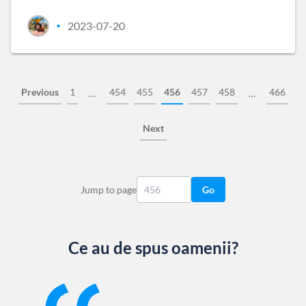
2023-07-20
•
Previous
1
454
455
456
457
458
466
…
…
Next
Jump to page
Go
Ce au de spus oamenii?
Slide 1 of 13