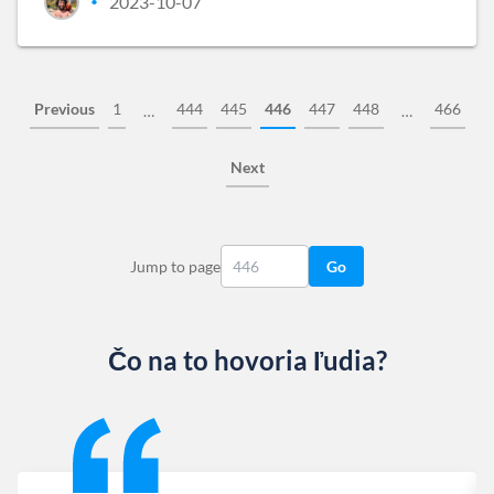
2023-10-07
•
Previous
1
444
445
446
447
448
466
…
…
Next
Jump to page
Go
Čo na to hovoria ľudia?
Slide 1 of 13