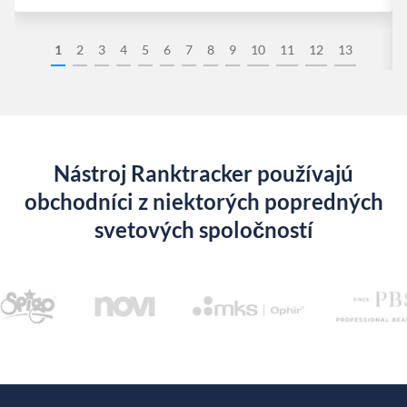
1
2
3
4
5
6
7
8
9
10
11
12
13
Nástroj Ranktracker používajú
obchodníci z niektorých popredných
svetových spoločností