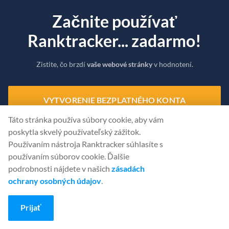
Začnite používať
Ranktracker... zadarmo!
Zistite, čo brzdí
vaše webové stránky
v hodnotení.
VYTVORENIE BEZPLATNÉHO KONTA
Táto stránka používa súbory cookie, aby vám
Alebo
sa pri
hláste pomocou svojich poverení
poskytla skvelý používateľský zážitok.
Používaním nástroja Ranktracker súhlasíte s
používaním súborov cookie. Ďalšie
podrobnosti nájdete v našich
zásadách
ochrany osobných údajov
.
Prijať