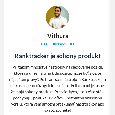
Vithurs
CEO, BlessedCBD
Ranktracker je solídny produkt
Pri takom množstve nástrojov na sledovanie pozícií,
ktoré sú dnes na trhu k dispozícii, môže byť zložité
nájsť "ten pravý". Po hraní sa s nástrojom Ranktracker a
diskusii o jeho rôznych funkciách s Felixom mi je jasné,
že majú solídny produkt. Pre všetkých, ktorí ešte stále
pochybujú, ponúkajú 7-dňovú bezplatnú skúšobnú
verziu, ktorá vám umožní preskúmať nástroj skôr, ako
sa rozhodnete!