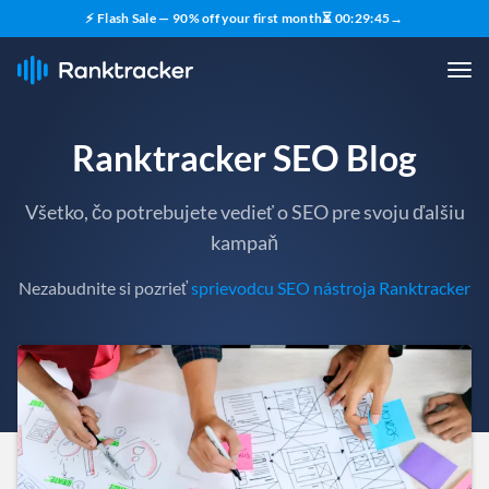
⚡ Flash Sale — 90% off your first month
⏳
00
:
29
:
43
→
Ranktracker SEO Blog
Všetko, čo potrebujete vedieť o SEO pre svoju ďalšiu
kampaň
Nezabudnite si pozrieť
sprievodcu SEO nástroja Ranktracker