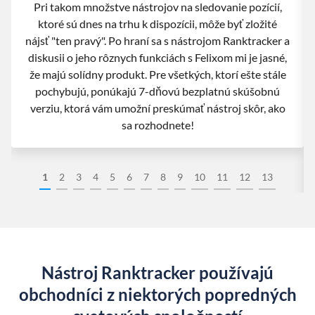
Pri takom množstve nástrojov na sledovanie pozícií,
ktoré sú dnes na trhu k dispozícii, môže byť zložité
nájsť "ten pravý". Po hraní sa s nástrojom Ranktracker a
diskusii o jeho rôznych funkciách s Felixom mi je jasné,
že majú solídny produkt. Pre všetkých, ktorí ešte stále
pochybujú, ponúkajú 7-dňovú bezplatnú skúšobnú
verziu, ktorá vám umožní preskúmať nástroj skôr, ako
sa rozhodnete!
1
2
3
4
5
6
7
8
9
10
11
12
13
Nástroj Ranktracker používajú
obchodníci z niektorých popredných