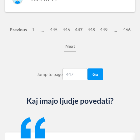
Previous
1
445
446
447
448
449
466
…
…
Next
Jump to page
Go
Kaj imajo ljudje povedati?
Slide 1 of 13