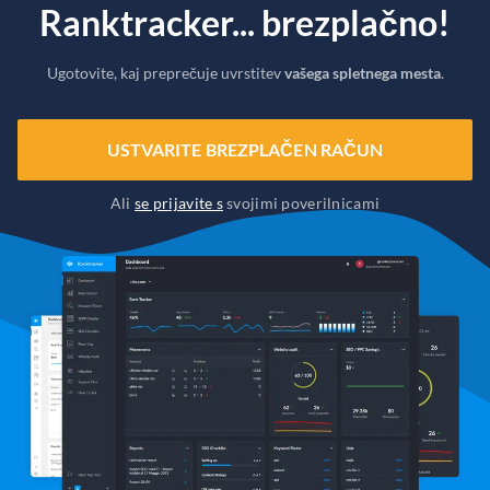
Ranktracker... brezplačno!
Ugotovite, kaj preprečuje uvrstitev
vašega spletnega mesta
.
USTVARITE BREZPLAČEN RAČUN
Ali
se prijavite s
svojimi poverilnicami