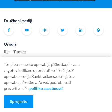
Družbeni mediji
Orodja
Rank Tracker
Keyword Finder
To spletno mesto uporablja piškotke, da vam
SERP Checker
zagotovi odlično uporabniško izkušnjo. Z
Web Audit
uporabo orodja Ranktracker se strinjate z
uporabo piškotkov. Za več podrobnosti
Backlink Checker
preverite našo
politiko zasebnosti
.
Backlink Monitor
Kontrolni seznam SEO
Sprejmite
AI Article Writer