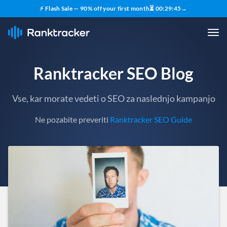
⚡ Flash Sale — 90% off your first month
⏳
00
:
29
:
43
→
Ranktracker SEO Blog
Vse, kar morate vedeti o SEO za naslednjo kampanjo
Ne pozabite preveriti
Ranktracker SEO Guide