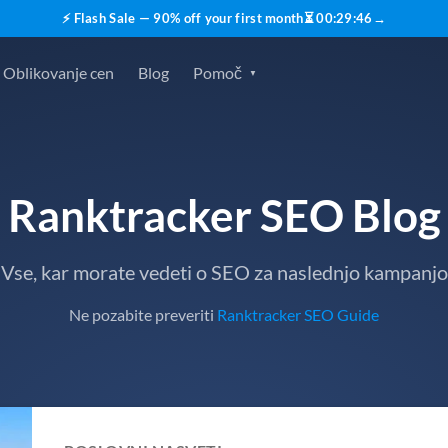
⚡ Flash Sale — 90% off your first month
⏳
00
:
29
:
45
→
Oblikovanje cen
Blog
Pomoč
Ranktracker SEO Blog
Vse, kar morate vedeti o SEO za naslednjo kampanjo
Ne pozabite preveriti
Ranktracker SEO Guide