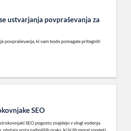
kse ustvarjanja povpraševanja za
nje povpraševanja, ki vam bodo pomagale pritegniti
okovnjake SEO
e strokovnjaki SEO pogosto znajdejo v vlogi vodenja
 obstaja vrsta najboljših praks, ki bi jih moral sprejeti