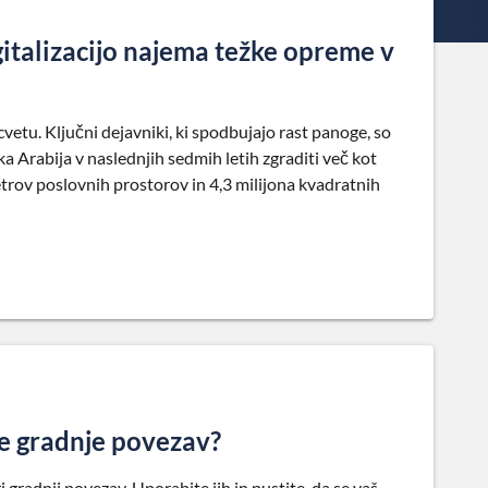
talizacijo najema težke opreme v
cvetu. Ključni dejavniki, ki spodbujajo rast panoge, so
ska Arabija v naslednjih sedmih letih zgraditi več kot
trov poslovnih prostorov in 4,3 milijona kvadratnih
je gradnje povezav?
 gradnji povezav. Uporabite jih in pustite, da se vaš