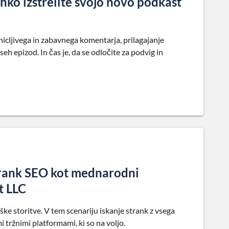
lahko izstrelite svojo novo podkast
onicljivega in zabavnega komentarja, prilagajanje
eh epizod. In čas je, da se odločite za podvig in
strank SEO kot mednarodni
t LLC
ke storitve. V tem scenariju iskanje strank z vsega
i tržnimi platformami, ki so na voljo.