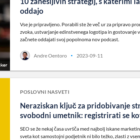
10 zanesljivih strategij, s katerimi 
oddajo
Vse je pripravljeno. Porabili ste že več ur za pripravo pr
zvoka, ustvarjanje edinstvenega logotipa in gostovanje vs
začnete oddajati svoj popolnoma nov podcast.
Andre Oentoro
2023-09-11
•
POSLOVNI NASVETI
Neraziskan ključ za pridobivanje 
svobodni umetnik: registrirati se ko
SEO se že nekaj časa uvršča med najbolj iskane marketinš
sveta kot samostojni podjetnik ni bilo težko, zlasti z vsem