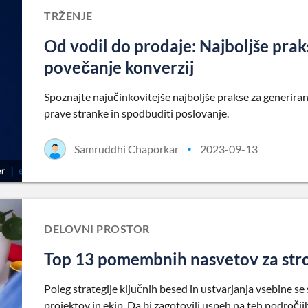
TRŽENJE
Od vodil do prodaje: Najboljše pra
povečanje konverzij
Spoznajte najučinkovitejše najboljše prakse za generira
prave stranke in spodbuditi poslovanje.
Samruddhi Chaporkar
2023-09-13
•
DELOVNI PROSTOR
Top 13 pomembnih nasvetov za str
Poleg strategije ključnih besed in ustvarjanja vsebine s
projektov in ekip. Da bi zagotovili uspeh na teh področjih,