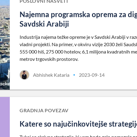
POSLOVNI NASVETI
Najemna programska oprema za digi
Savdski Arabiji
Industrija najema težke opreme je v Savdski Arabiji v raz
vladni projekti. Na primer, v okviru vizije 2030 želi Saud
555 000 hiš, 275 000 hotelov, 6,1 milijona kvadratnih me
metrov trgovskih prostorov.
Abhishek Kataria
2023-09-14
•
GRADNJA POVEZAV
Katere so najučinkovitejše strategi
Tukaj so skrivne strategije, ki vam bodo zelo pomagale pri