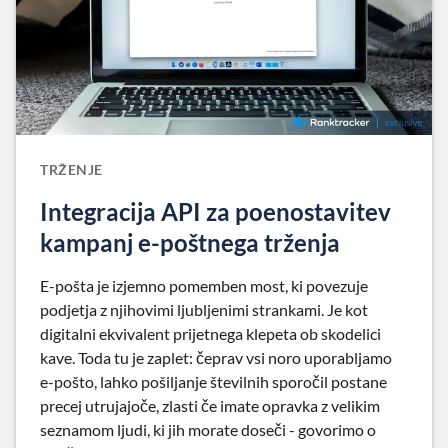
TRŽENJE
Integracija API za poenostavitev
kampanj e-poštnega trženja
E-pošta je izjemno pomemben most, ki povezuje
podjetja z njihovimi ljubljenimi strankami. Je kot
digitalni ekvivalent prijetnega klepeta ob skodelici
kave. Toda tu je zaplet: čeprav vsi noro uporabljamo
e-pošto, lahko pošiljanje številnih sporočil postane
precej utrujajoče, zlasti če imate opravka z velikim
seznamom ljudi, ki jih morate doseči - govorimo o