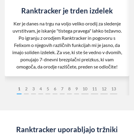
Ranktracker je trden izdelek
Ker je danes na trgu na voljo veliko orodij za sledenje
uvrstitvam, je iskanje "tistega pravega" lahko težavno.
Po igranju z orodjem Ranktracker in pogovoru s
Felixom o njegovih različnih funkcijah mi je jasno, da
imajo soliden izdelek. Za vse, ki ste še vedno v dvomih,
ponujajo 7-dnevni brezplačni preizkus, ki vam
omogoča, da orodje raziščete, preden se odločite!
1
2
3
4
5
6
7
8
9
10
11
12
13
Ranktracker uporabljajo tržniki