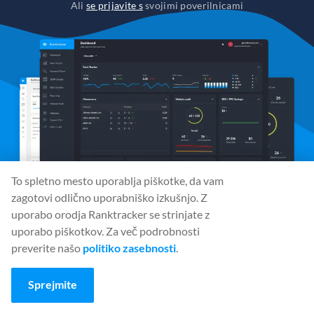
Ali
se prijavite s
svojimi poverilnicami
To spletno mesto uporablja piškotke, da vam
zagotovi odlično uporabniško izkušnjo. Z
uporabo orodja Ranktracker se strinjate z
uporabo piškotkov. Za več podrobnosti
Družbeni mediji
preverite našo
politiko zasebnosti
.
Sprejmite
Orodja