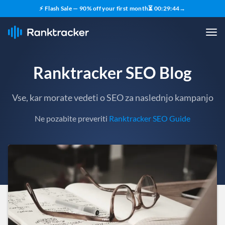
⚡ Flash Sale — 90% off your first month
⏳
00
:
29
:
42
→
Ranktracker SEO Blog
Vse, kar morate vedeti o SEO za naslednjo kampanjo
Ne pozabite preveriti
Ranktracker SEO Guide