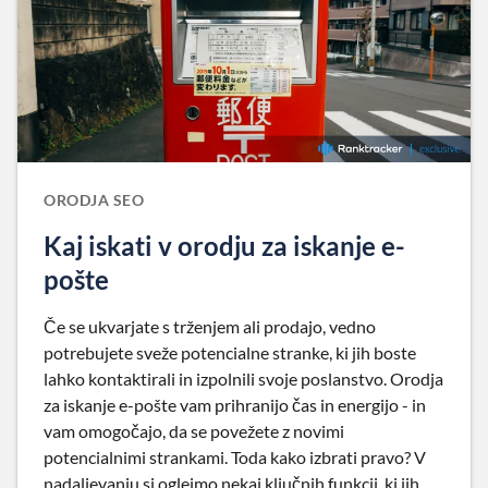
ORODJA SEO
Kaj iskati v orodju za iskanje e-
pošte
Če se ukvarjate s trženjem ali prodajo, vedno
potrebujete sveže potencialne stranke, ki jih boste
lahko kontaktirali in izpolnili svoje poslanstvo. Orodja
za iskanje e-pošte vam prihranijo čas in energijo - in
vam omogočajo, da se povežete z novimi
potencialnimi strankami. Toda kako izbrati pravo? V
nadaljevanju si oglejmo nekaj ključnih funkcij, ki jih