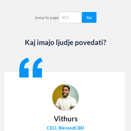
Jump to page
Go
Kaj imajo ljudje povedati?
Slide 1 of 13
Vithurs
CEO, BlessedCBD