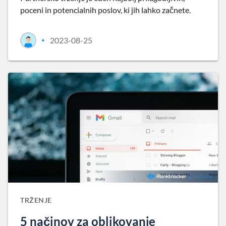
poceni in potencialnih poslov, ki jih lahko začnete.
2023-08-25
•
TRŽENJE
5 načinov za oblikovanje