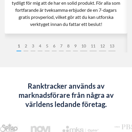
tydligt för mig att de har en solid produkt. För alla som
fortfarande är tveksamma erbjuder de en 7-dagars
gratis provperiod, vilket gör att du kan utforska
verktyget innan du fattar ett beslut!
1
2
3
4
5
6
7
8
9
10
11
12
13
Ranktracker används av
marknadsförare från några av
världens ledande företag.