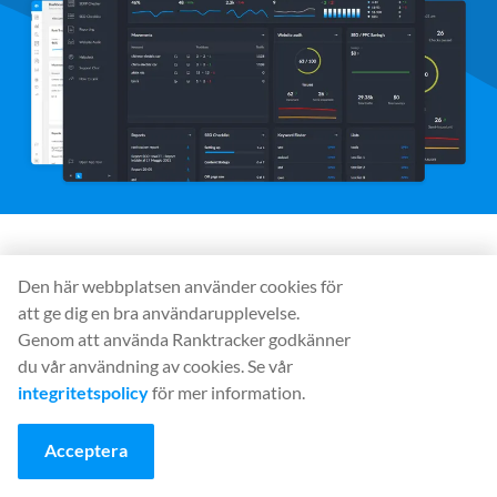
Sociala medier
Den här webbplatsen använder cookies för
att ge dig en bra användarupplevelse.
Genom att använda Ranktracker godkänner
du vår användning av cookies. Se vår
Verktyg
integritetspolicy
för mer information.
Rank Tracker
Keyword Finder
Acceptera
SERP Checker