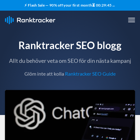
⚡ Flash Sale — 90% off your first month
⏳
00
:
29
:
43
→
Ranktracker SEO blogg
Allt du behöver veta om SEO för din nästa kampanj
Glöm inte att kolla
Ranktracker SEO Guide