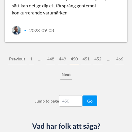
sätt kan det ge dig ett försprång gentemot
konkurrerande varumärken.
2023-09-08
•
Previous
1
448
449
450
451
452
466
…
…
Next
Jump to page
Go
Vad har folk att säga?