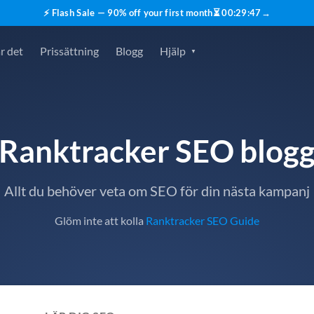
⚡ Flash Sale — 90% off your first month
⏳
00
:
29
:
45
→
r det
Prissättning
Blogg
Hjälp
Ranktracker SEO blog
Allt du behöver veta om SEO för din nästa kampanj
Glöm inte att kolla
Ranktracker SEO Guide