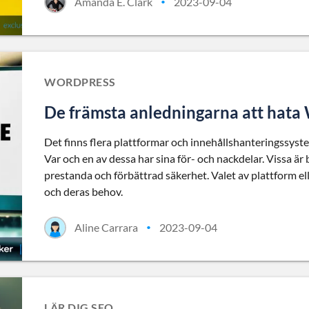
Amanda E. Clark
2023-09-04
•
WORDPRESS
De främsta anledningarna att ha
Det finns flera plattformar och innehållshanteringssys
Var och en av dessa har sina för- och nackdelar. Vissa är 
prestanda och förbättrad säkerhet. Valet av plattform e
och deras behov.
Aline Carrara
2023-09-04
•
LÄR DIG SEO