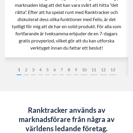
marknaden idag att det kan vara svårt att hitta "det
rätta". Efter att ha spelat runt med Ranktracker och
diskuterat dess olika funktioner med Felix, är det
tydligt för mig att de har en solid produkt. För alla som
fortfarande är tveksamma erbjuder de en 7-dagars
gratis provperiod, vilket gör att du kan utforska
verktyget innan du fattar ett beslut!
1
2
3
4
5
6
7
8
9
10
11
12
13
Ranktracker används av
marknadsförare från några av
världens ledande företag.