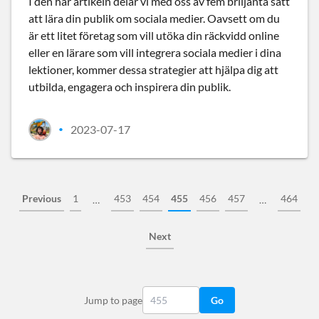
I den här artikeln delar vi med oss av fem briljanta sätt
att lära din publik om sociala medier. Oavsett om du
är ett litet företag som vill utöka din räckvidd online
eller en lärare som vill integrera sociala medier i dina
lektioner, kommer dessa strategier att hjälpa dig att
utbilda, engagera och inspirera din publik.
2023-07-17
•
Previous
1
453
454
455
456
457
464
…
…
Next
Jump to page
Go