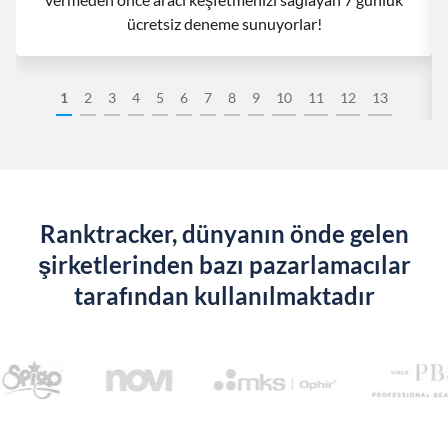
ücretsiz deneme sunuyorlar!
1
2
3
4
5
6
7
8
9
10
11
12
13
Ranktracker, dünyanın önde gelen
şirketlerinden bazı pazarlamacılar
tarafından kullanılmaktadır