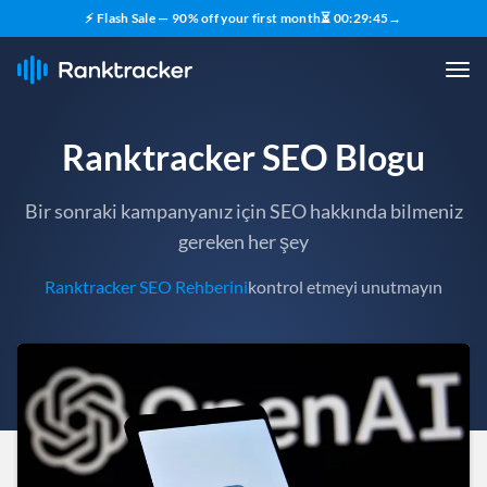
⚡ Flash Sale — 90% off your first month
⏳
00
:
29
:
43
→
Ranktracker SEO Blogu
Bir sonraki kampanyanız için SEO hakkında bilmeniz
gereken her şey
Ranktracker SEO Rehberini
kontrol etmeyi unutmayın