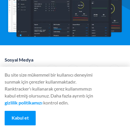
Sosyal Medya
Bu site size mükemmel bir kullanıcı deneyimi
sunmak için çerezler kullanmaktadır.
Araçlar
Ranktracker'ı kullanarak çerez kullanımımızı
Rank Tracker
kabul etmiş olursunuz. Daha fazla ayrıntı için
gizlilik politikamızı
kontrol edin.
Keyword Finder
SERP Checker
Kabul et
Web Audit