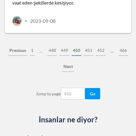
vaat eden şekillerde kesişiyor.
2023-09-08
•
Previous
1
448
449
450
451
452
466
…
…
Next
Jump to page
Go
İnsanlar ne diyor?
Slide 1 of 13