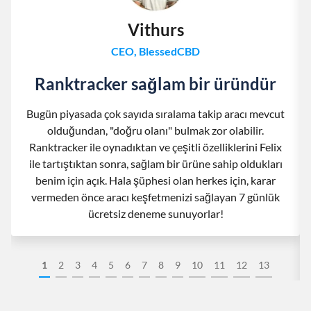
Vithurs
CEO, BlessedCBD
Ranktracker sağlam bir üründür
Bugün piyasada çok sayıda sıralama takip aracı mevcut
olduğundan, "doğru olanı" bulmak zor olabilir.
Ranktracker ile oynadıktan ve çeşitli özelliklerini Felix
ile tartıştıktan sonra, sağlam bir ürüne sahip oldukları
benim için açık. Hala şüphesi olan herkes için, karar
vermeden önce aracı keşfetmenizi sağlayan 7 günlük
ücretsiz deneme sunuyorlar!
1
2
3
4
5
6
7
8
9
10
11
12
13