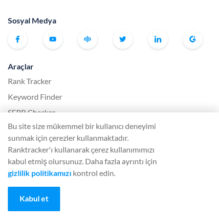
Sosyal Medya
Araçlar
Rank Tracker
Keyword Finder
SERP Checker
Bu site size mükemmel bir kullanıcı deneyimi
Web Audit
sunmak için çerezler kullanmaktadır.
Backlink Checker
Ranktracker'ı kullanarak çerez kullanımımızı
Backlink Monitor
kabul etmiş olursunuz. Daha fazla ayrıntı için
gizlilik politikamızı
kontrol edin.
SEO Kontrol Listesi
AI Article Writer
Kabul et
BEDAVA: SERP Simülatörü