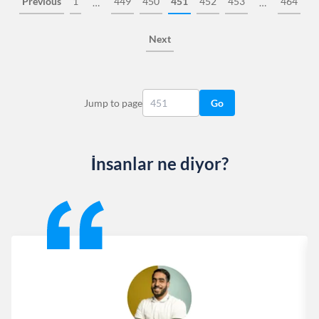
Previous
1
449
450
451
452
453
464
…
…
Next
Jump to page
Go
İnsanlar ne diyor?
Slide 1 of 13