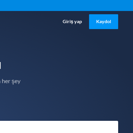
Giriş yap
Kaydol
u
 her şey