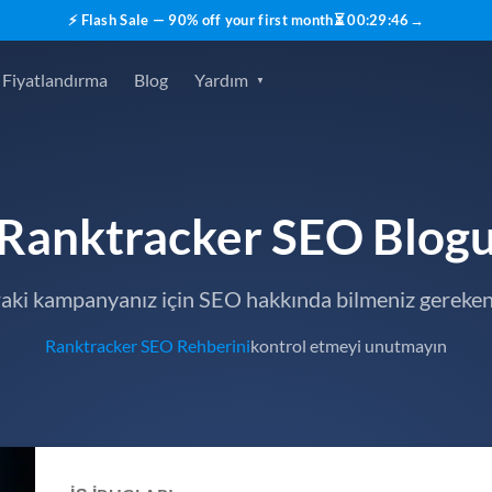
⚡ Flash Sale — 90% off your first month
⏳
00
:
29
:
45
→
Fiyatlandırma
Blog
Yardım
Ranktracker SEO Blog
raki kampanyanız için SEO hakkında bilmeniz gereken
Ranktracker SEO Rehberini
kontrol etmeyi unutmayın