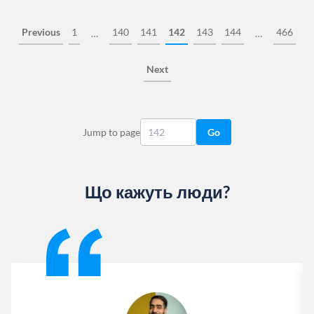
Previous
1
140
141
142
143
144
466
…
…
Next
Jump to page
Go
Що кажуть люди?
Slide 1 of 13