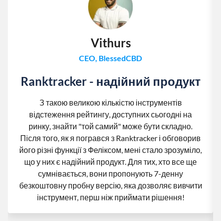
Vithurs
CEO, BlessedCBD
Ranktracker - надійний продукт
З такою великою кількістю інструментів
відстеження рейтингу, доступних сьогодні на
ринку, знайти "той самий" може бути складно.
Після того, як я погрався з Ranktracker і обговорив
його різні функції з Феліксом, мені стало зрозуміло,
що у них є надійний продукт. Для тих, хто все ще
сумнівається, вони пропонують 7-денну
безкоштовну пробну версію, яка дозволяє вивчити
інструмент, перш ніж приймати рішення!