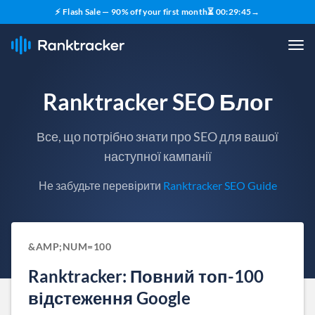
⚡ Flash Sale — 90% off your first month
⏳
00
:
29
:
44
→
Ranktracker SEO Блог
Все, що потрібно знати про SEO для вашої
наступної кампанії
Не забудьте перевірити
Ranktracker SEO Guide
&AMP;NUM=100
Ranktracker: Повний топ-100
відстеження Google