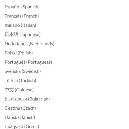
Español (Spanish)
Français (French)
Italiano (Italian)
日本語 (Japanese)
Nederlands (Nederlands)
Polski (Polish)
Português (Portuguese)
Svenska (Swedish)
Türkçe (Turkish)
中文 (Chinese)
Български (Bulgarian)
Čeština (Czech)
Dansk (Danish)
Ελληνικά (Greek)