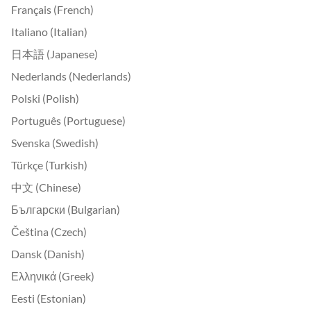
Français (French)
Italiano (Italian)
日本語 (Japanese)
Nederlands (Nederlands)
Polski (Polish)
Português (Portuguese)
Svenska (Swedish)
Türkçe (Turkish)
中文 (Chinese)
Български (Bulgarian)
Čeština (Czech)
Dansk (Danish)
Ελληνικά (Greek)
Eesti (Estonian)