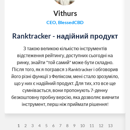
Vithurs
CEO, BlessedCBD
Ranktracker - надійний продукт
З такою великою кількістю інструментів
відстеження рейтингу, доступних сьогодні на
ринку, знайти "той самий" може бути складно.
Після того, як я погрався з Ranktracker і обговорив
його різні функції з Феліксом, мені стало зрозуміло,
що у них є надійний продукт. Для тих, хто все ще
сумнівається, вони пропонують 7-денну
безкоштовну пробну версію, яка дозволяє вивчити
інструмент, перш ніж приймати рішення!
1
2
3
4
5
6
7
8
9
10
11
12
13