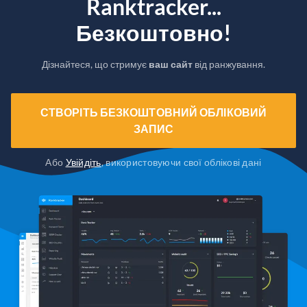
Ranktracker...
Безкоштовно!
Дізнайтеся, що стримує
ваш сайт
від ранжування.
СТВОРІТЬ БЕЗКОШТОВНИЙ ОБЛІКОВИЙ
ЗАПИС
Або
Увійдіть
, використовуючи свої облікові дані