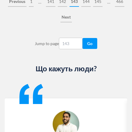
Previous
1
141
142
143
144
145
466
…
…
Next
Jump to page
Go
Що кажуть люди?
Slide 1 of 13