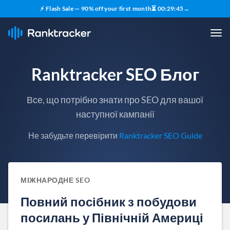
⚡ Flash Sale — 90% off your first month
⏳
00
:
29
:
44
→
Ranktracker SEO Блог
Все, що потрібно знати про SEO для вашої
наступної кампанії
Не забудьте перевірити
Ranktracker SEO Guide
МІЖНАРОДНЕ SEO
Повний посібник з побудови
посилань у Північній Америці