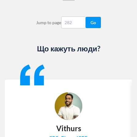
Jump to page
Go
Що кажуть люди?
Slide 1 of 13
Vithurs