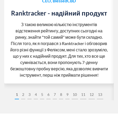
CEO, BlessedCBD
Ranktracker - надійний продукт
З такою великою кількістю інструментів
відстеження рейтингу, доступних сьогодні на
ринку, знайти "той самий" може бути складно.
Після того, як я погрався з Ranktracker і обговорив
його різні функції з Феліксом, мені стало зрозуміло,
що у них є надійний продукт. Для тих, хто все ще
сумнівається, вони пропонують 7-денну
безкоштовну пробну версію, яка дозволяє вивчити
інструмент, перш ніж приймати рішення!
1
2
3
4
5
6
7
8
9
10
11
12
13