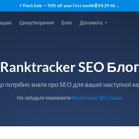
⚡ Flash Sale — 90% off your first month
⏳
00
:
29
:
45
→
рацює
Ціноутворення
Блог
Допомога
Ranktracker SEO Блог
що потрібно знати про SEO для вашої наступної ка
Не забудьте перевірити
Ranktracker SEO Guide