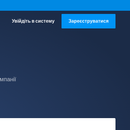
Увійдіть в систему
Зареєструватися
мпанії