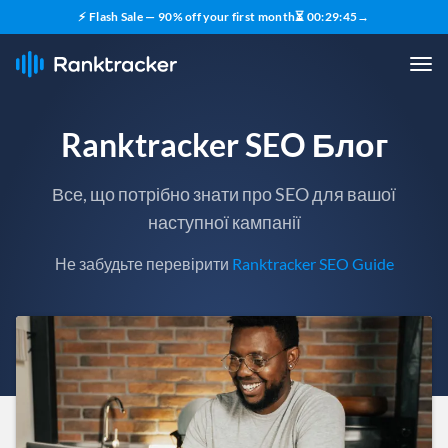
⚡ Flash Sale — 90% off your first month
⏳
00
:
29
:
43
→
Ranktracker SEO Блог
Все, що потрібно знати про SEO для вашої
наступної кампанії
Не забудьте перевірити
Ranktracker SEO Guide