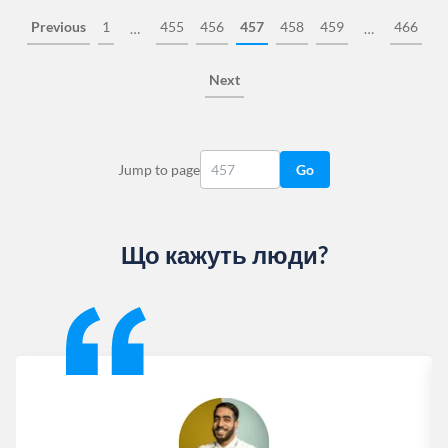
Previous
1
455
456
457
458
459
466
…
…
Next
Jump to page
Go
Що кажуть люди?
Slide 1 of 13