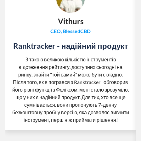
Vithurs
CEO, BlessedCBD
Ranktracker - надійний продукт
З такою великою кількістю інструментів
відстеження рейтингу, доступних сьогодні на
ринку, знайти "той самий" може бути складно.
Після того, як я погрався з Ranktracker і обговорив
його різні функції з Феліксом, мені стало зрозуміло,
що у них є надійний продукт. Для тих, хто все ще
сумнівається, вони пропонують 7-денну
безкоштовну пробну версію, яка дозволяє вивчити
інструмент, перш ніж приймати рішення!