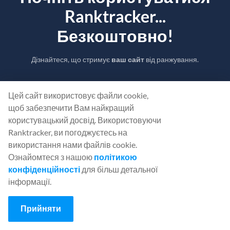
Ranktracker...
Безкоштовно!
Дізнайтеся, що стримує
ваш сайт
від ранжування.
СТВОРІТЬ БЕЗКОШТОВНИЙ ОБЛІКОВИЙ
Цей сайт використовує файли cookie,
ЗАПИС
щоб забезпечити Вам найкращий
користувацький досвід. Використовуючи
Ranktracker, ви погоджуєтесь на
Або
Увійдіть
, використовуючи свої облікові дані
використання нами файлів cookie.
Ознайомтеся з нашою
політикою
конфіденційності
для більш детальної
інформації.
Прийняти