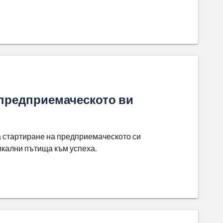
 предприемаческото ви
 стартиране на предприемаческото си
икални пътища към успеха.