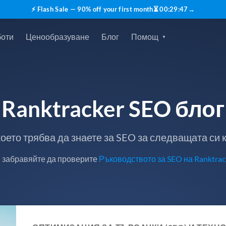
⚡ Flash Sale — 90% off your first month
⏳
00
:
29
:
45
→
боти
Ценообразуване
Блог
Помощ
Ranktracker SEO блог
което трябва да знаете за SEO за следващата си
 забравяйте да проверите
Ръководството за SEO на Ranktrac