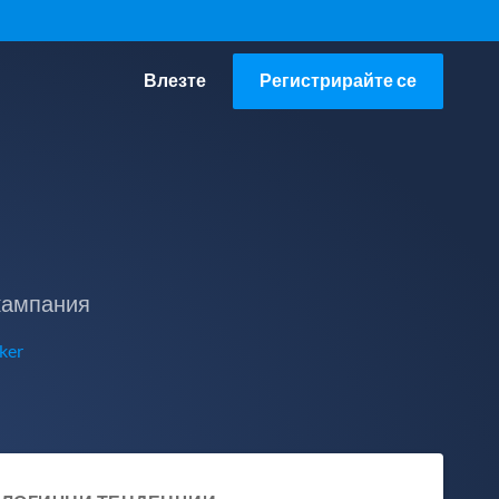
Влезте
Регистрирайте се
 кампания
ker