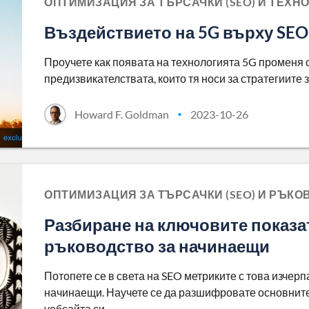
ОПТИМИЗАЦИЯ ЗА ТЪРСАЧКИ (SEO) И ТЕХ
Въздействието на 5G върху SEO
Проучете как появата на технологията 5G променя с
предизвикателствата, които тя носи за стратегиите 
Howard F. Goldman
2023-10-26
•
ОПТИМИЗАЦИЯ ЗА ТЪРСАЧКИ (SEO) И РЪК
Разбиране на ключовите показа
ръководство за начинаещи
Потопете се в света на SEO метриките с това изчер
начинаещи. Научете се да разшифровате основните
уебсайта си.