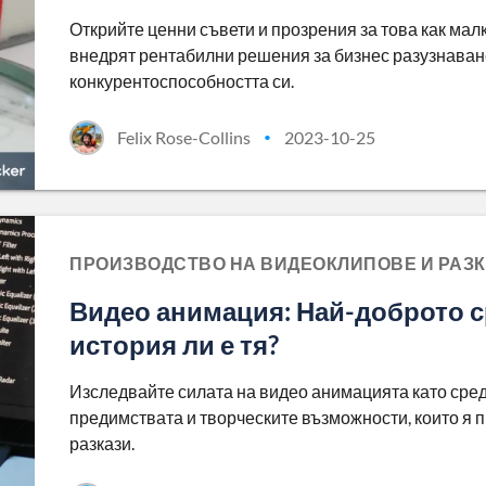
Открийте ценни съвети и прозрения за това как ма
внедрят рентабилни решения за бизнес разузнаване
конкурентоспособността си.
Felix Rose-Collins
2023-10-25
•
ПРОИЗВОДСТВО НА ВИДЕОКЛИПОВЕ И РАЗ
Видео анимация: Най-доброто с
история ли е тя?
Изследвайте силата на видео анимацията като сред
предимствата и творческите възможности, които я 
разкази.