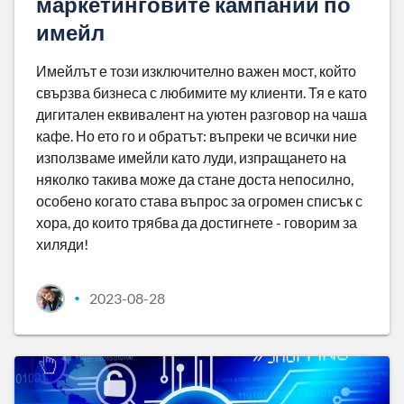
маркетинговите кампании по
имейл
Имейлът е този изключително важен мост, който
свързва бизнеса с любимите му клиенти. Тя е като
дигитален еквивалент на уютен разговор на чаша
кафе. Но ето го и обратът: въпреки че всички ние
използваме имейли като луди, изпращането на
няколко такива може да стане доста непосилно,
особено когато става въпрос за огромен списък с
хора, до които трябва да достигнете - говорим за
хиляди!
2023-08-28
•