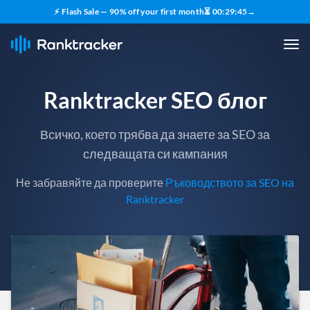
⚡ Flash Sale — 90% off your first month
⏳
00
:
29
:
43
→
Ranktracker SEO блог
Всичко, което трябва да знаете за SEO за
следващата си кампания
Не забравяйте да проверите
Ръководството за SEO на
Ranktracker