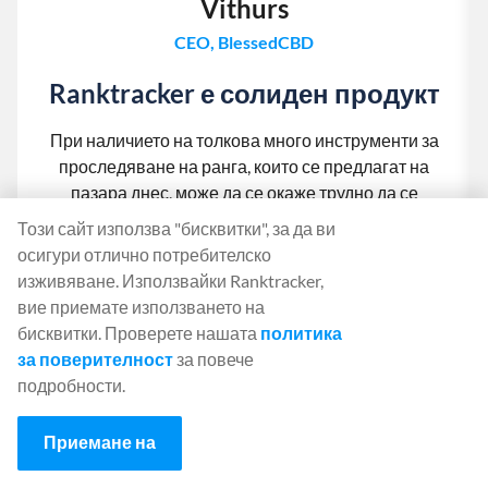
Vithurs
CEO, BlessedCBD
Ranktracker е солиден продукт
При наличието на толкова много инструменти за
проследяване на ранга, които се предлагат на
пазара днес, може да се окаже трудно да се
намери "подходящият". След като си поиграх с
Този сайт използва "бисквитки", за да ви
Ranktracker и обсъдих различните му функции с
осигури отлично потребителско
Феликс, ми стана ясно, че имат солиден продукт. За
изживяване. Използвайки Ranktracker,
всички, които все още се съмняват, те предлагат 7-
вие приемате използването на
дневен безплатен пробен период, който ви
бисквитки. Проверете нашата
политика
позволява да проучите инструмента, преди да
за поверителност
за повече
вземете решение!
подробности.
Приемане на
1
2
3
4
5
6
7
8
9
10
11
12
13