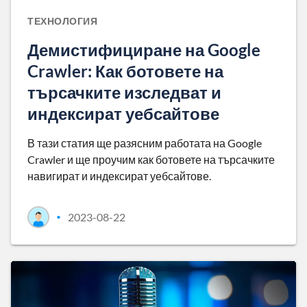
ТЕХНОЛОГИЯ
Демистифициране на Google
Crawler: Как ботовете на
търсачките изследват и
индексират уебсайтове
В тази статия ще разясним работата на Google
Crawler и ще проучим как ботовете на търсачките
навигират и индексират уебсайтове.
2023-08-22
•