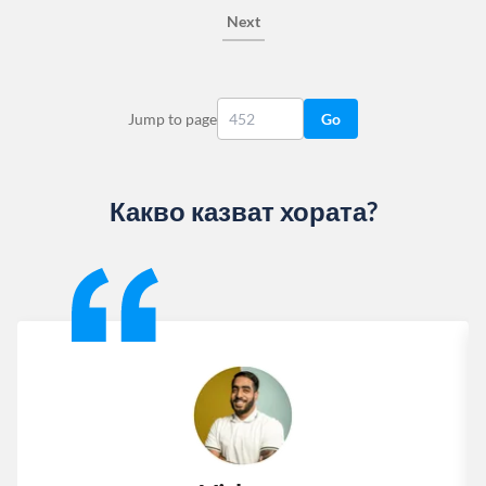
Next
Jump to page
Go
Какво казват хората?
Slide 1 of 13