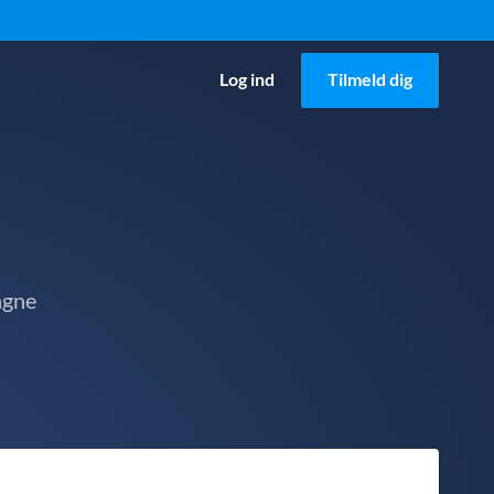
Log ind
Tilmeld dig
agne