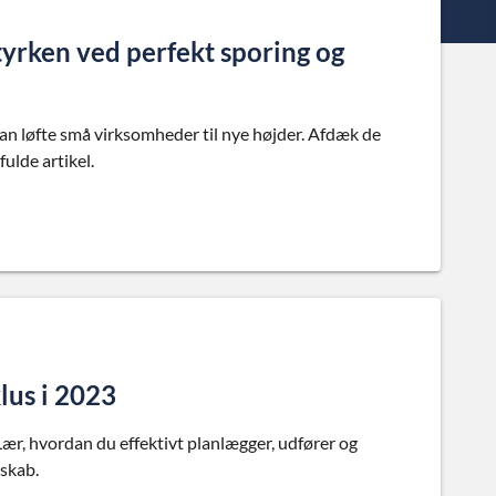
tyrken ved perfekt sporing og
an løfte små virksomheder til nye højder. Afdæk de
fulde artikel.
klus i 2023
. Lær, hvordan du effektivt planlægger, udfører og
dskab.