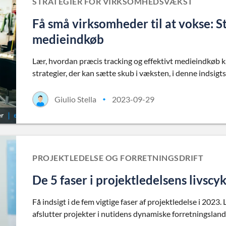
STRATEGIER FOR VIRKSOMHEDSVÆKST
Få små virksomheder til at vokse: S
medieindkøb
Lær, hvordan præcis tracking og effektivt medieindkøb k
strategier, der kan sætte skub i væksten, i denne indsigts
Giulio Stella
2023-09-29
•
PROJEKTLEDELSE OG FORRETNINGSDRIFT
De 5 faser i projektledelsens livscy
Få indsigt i de fem vigtige faser af projektledelse i 2023
afslutter projekter i nutidens dynamiske forretningslan