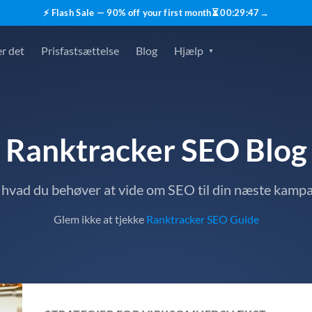
⚡ Flash Sale — 90% off your first month
⏳
00
:
29
:
45
→
r det
Prisfastsættelse
Blog
Hjælp
Ranktracker SEO Blog
, hvad du behøver at vide om SEO til din næste kamp
Glem ikke at tjekke
Ranktracker SEO Guide