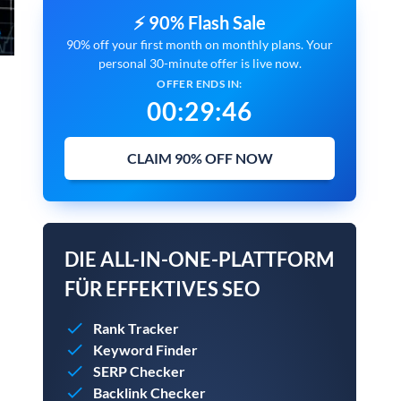
⚡ 90% Flash Sale
90% off your first month on monthly plans. Your
personal 30-minute offer is live now.
OFFER ENDS IN:
00
:
29
:
45
CLAIM 90% OFF NOW
DIE ALL-IN-ONE-PLATTFORM
FÜR EFFEKTIVES SEO
Rank Tracker
Keyword Finder
SERP Checker
Backlink Checker