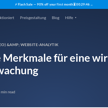
⚡ Flash Sale — 90% off your first month
⏳
00
:
29
:
45
→
ktioniert
Preisgestaltung
Blog
Hilfe
O) &AMP; WEBSITE-ANALYTIK
e Merkmale für eine w
wachung
 min read