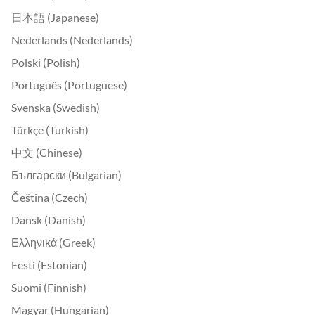
日本語 (Japanese)
Nederlands (Nederlands)
Polski (Polish)
Português (Portuguese)
Svenska (Swedish)
Türkçe (Turkish)
中文 (Chinese)
Български (Bulgarian)
Čeština (Czech)
Dansk (Danish)
Ελληνικά (Greek)
Eesti (Estonian)
Suomi (Finnish)
Magyar (Hungarian)