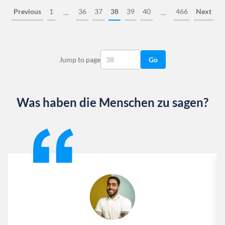
Previous
1
36
37
38
39
40
466
Next
…
…
Jump to page
Go
Was haben die Menschen zu sagen?
Slide 1 of 13