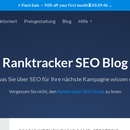
⚡ Flash Sale — 90% off your first month
⏳
00
:
29
:
45
→
ktioniert
Preisgestaltung
Blog
Hilfe
Ranktracker SEO Blog
 was Sie über SEO für Ihre nächste Kampagne wissen
Vergessen Sie nicht, den
Ranktracker SEO Guide
zu lesen