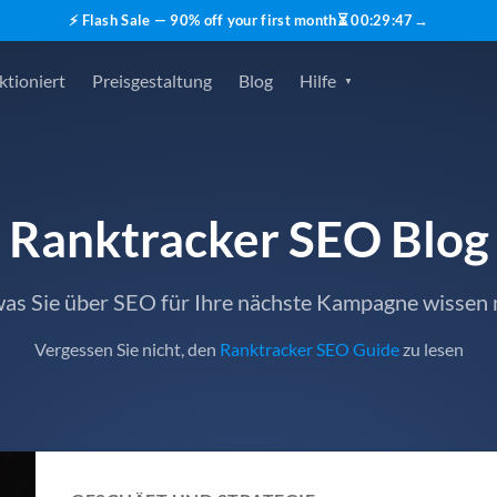
⚡ Flash Sale — 90% off your first month
⏳
00
:
29
:
45
→
ktioniert
Preisgestaltung
Blog
Hilfe
Ranktracker SEO Blog
 was Sie über SEO für Ihre nächste Kampagne wissen
Vergessen Sie nicht, den
Ranktracker SEO Guide
zu lesen