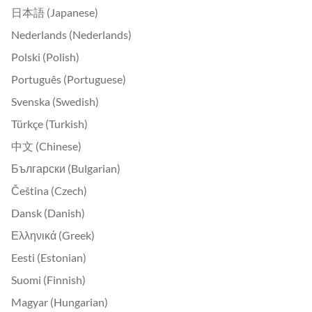
日本語 (Japanese)
Nederlands (Nederlands)
Polski (Polish)
Português (Portuguese)
Svenska (Swedish)
Türkçe (Turkish)
中文 (Chinese)
Български (Bulgarian)
Čeština (Czech)
Dansk (Danish)
Ελληνικά (Greek)
Eesti (Estonian)
Suomi (Finnish)
Magyar (Hungarian)