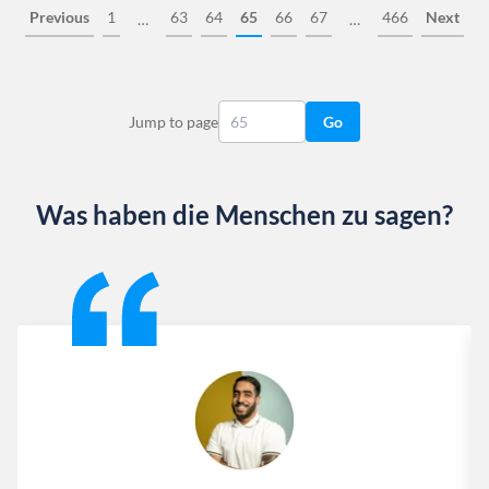
Previous
1
63
64
65
66
67
466
Next
…
…
Jump to page
Go
Was haben die Menschen zu sagen?
Slide 1 of 13