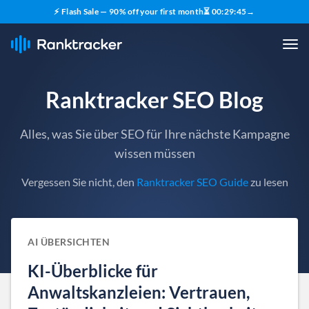
⚡ Flash Sale — 90% off your first month
⏳
00
:
29
:
44
→
Ranktracker SEO Blog
Alles, was Sie über SEO für Ihre nächste Kampagne
wissen müssen
Vergessen Sie nicht, den
Ranktracker SEO Guide
zu lesen
AI ÜBERSICHTEN
KI-Überblicke für
Anwaltskanzleien: Vertrauen,