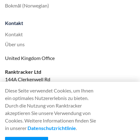
Bokmål (Norwegian)
Kontakt
Kontakt
Über uns
United Kingdom Office
Ranktracker Ltd
144A Clerkenwell Rd
London, EC1R 5DF
Diese Seite verwendet Cookies, um Ihnen
Company No: 08820809
ein optimales Nutzererlebnis zu bieten.
felix@ranktracker.com
Durch die Nutzung von Ranktracker
akzeptieren Sie unsere Verwendung von
Cookies. Weitere Informationen finden Sie
in unserer
Datenschutzrichtlinie
.
2015 -
2026
© Ranktracker. All Rights Reserved.