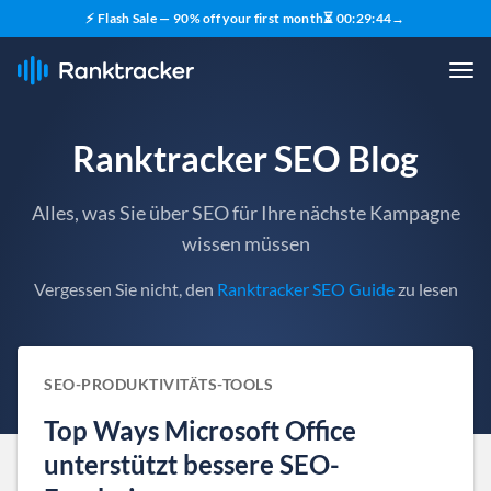
⚡ Flash Sale — 90% off your first month
⏳
00
:
29
:
44
→
Ranktracker SEO Blog
Alles, was Sie über SEO für Ihre nächste Kampagne
wissen müssen
Vergessen Sie nicht, den
Ranktracker SEO Guide
zu lesen
SEO-PRODUKTIVITÄTS-TOOLS
Top Ways Microsoft Office
unterstützt bessere SEO-