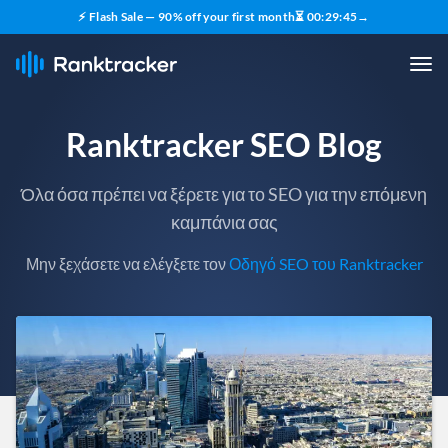
⚡ Flash Sale — 90% off your first month
⏳
00
:
29
:
43
→
Ranktracker SEO Blog
Όλα όσα πρέπει να ξέρετε για το SEO για την επόμενη
καμπάνια σας
Μην ξεχάσετε να ελέγξετε τον
Οδηγό SEO του Ranktracker