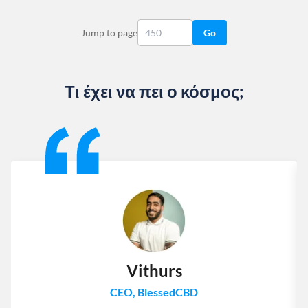
Jump to page
Go
Τι έχει να πει ο κόσμος;
Slide 1 of 13
Vithurs
CEO, BlessedCBD