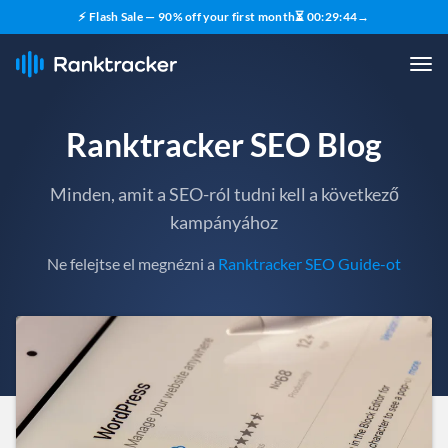
⚡ Flash Sale — 90% off your first month
⏳
00
:
29
:
42
→
Ranktracker SEO Blog
Minden, amit a SEO-ról tudni kell a következő
kampányához
Ne felejtse el megnézni a
Ranktracker SEO Guide-ot