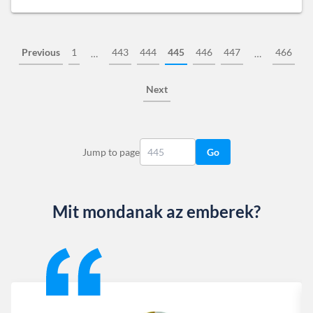
Previous
1
443
444
445
446
447
466
…
…
Next
Jump to page
Go
Mit mondanak az emberek?
Slide 1 of 13