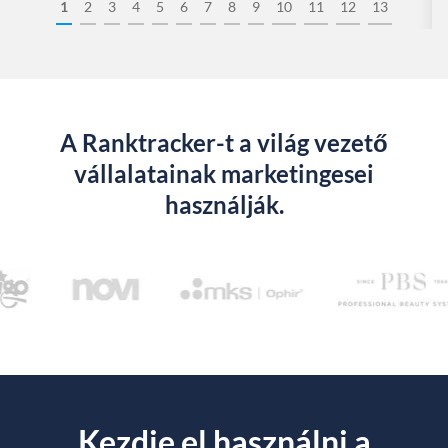
1
2
3
4
5
6
7
8
9
10
11
12
13
A Ranktracker-t a világ vezető
vállalatainak marketingesei
használják.
Kezdje el használni a