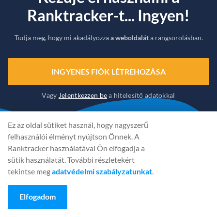
Ranktracker-t... Ingyen!
Tudja meg, hogy mi akadályozza
a weboldalát
a rangsorolásban.
INGYENES FIÓK LÉTREHOZÁSA
Vagy
Jelentkezzen be
a hitelesítő adatokkal
Ez az oldal sütiket használ, hogy nagyszerű
felhasználói élményt nyújtson Önnek. A
Ranktracker használatával Ön elfogadja a
sütik használatát. További részletekért
tekintse meg
adatvédelmi szabályzatunkat
.
Elfogadom