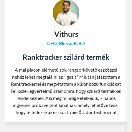
Vithurs
CEO, BlessedCBD
Ranktracker szilárd termék
A mai piacon elérhető sok rangsorkövető eszközzel
nehéz lehet megtalálni az "igazit". Miután játszottam a
Ranktrackerrel és megvitattam a különböző funkciókat
Felixszel, egyértelmű számomra, hogy szilárd termékkel
rendelkeznek. Aki még mindig kételkedik, 7 napos
ingyenes próbaverziót kínálnak, amely lehetővé teszi,
hogy felfedezze az eszközt, mielőtt döntést hozna!