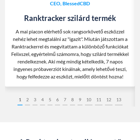
CEO, BlessedCBD
Ranktracker szilárd termék
A mai piacon elérhető sok rangsorkövető eszközzel
nehéz lehet megtalálni az "igazit". Miután játszottam a
Ranktrackerrel és megvitattam a különböző funkciókat
Felixszel, egyértelmű számomra, hogy szilárd termékkel
rendelkeznek. Aki még mindig kételkedik, 7 napos
ingyenes próbaverziót kínálnak, amely lehetővé teszi,
hogy felfedezze az eszközt, mielőtt döntést hozna!
1
2
3
4
5
6
7
8
9
10
11
12
13