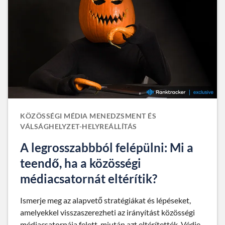
KÖZÖSSÉGI MÉDIA MENEDZSMENT ÉS
VÁLSÁGHELYZET-HELYREÁLLÍTÁS
A legrosszabbból felépülni: Mi a
teendő, ha a közösségi
médiacsatornát eltérítik?
Ismerje meg az alapvető stratégiákat és lépéseket,
amelyekkel visszaszerezheti az irányítást közösségi
médiacsatornája felett, miután azt eltérítették. Védje