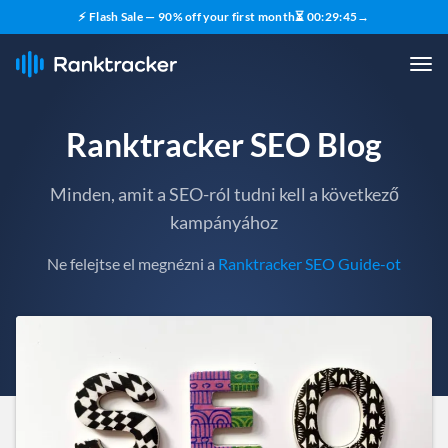
⚡ Flash Sale — 90% off your first month
⏳
00
:
29
:
43
→
Ranktracker SEO Blog
Minden, amit a SEO-ról tudni kell a következő
kampányához
Ne felejtse el megnézni a
Ranktracker SEO Guide-ot