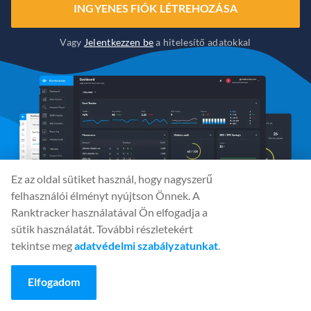
INGYENES FIÓK LÉTREHOZÁSA
Vagy
Jelentkezzen be
a hitelesítő adatokkal
Ez az oldal sütiket használ, hogy nagyszerű
felhasználói élményt nyújtson Önnek. A
Ranktracker használatával Ön elfogadja a
sütik használatát. További részletekért
tekintse meg
adatvédelmi szabályzatunkat
.
Közösségi média
Elfogadom