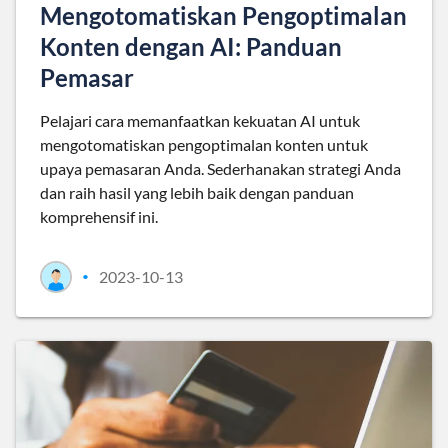
Mengotomatiskan Pengoptimalan
Konten dengan AI: Panduan
Pemasar
Pelajari cara memanfaatkan kekuatan AI untuk
mengotomatiskan pengoptimalan konten untuk
upaya pemasaran Anda. Sederhanakan strategi Anda
dan raih hasil yang lebih baik dengan panduan
komprehensif ini.
2023-10-13
•