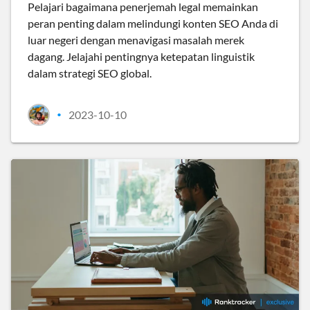
Pelajari bagaimana penerjemah legal memainkan
peran penting dalam melindungi konten SEO Anda di
luar negeri dengan menavigasi masalah merek
dagang. Jelajahi pentingnya ketepatan linguistik
dalam strategi SEO global.
2023-10-10
•