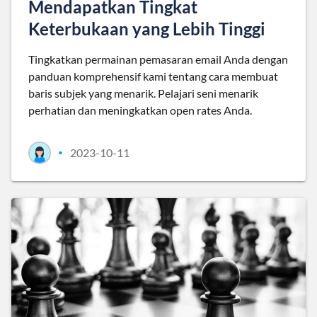
Mendapatkan Tingkat
Keterbukaan yang Lebih Tinggi
Tingkatkan permainan pemasaran email Anda dengan
panduan komprehensif kami tentang cara membuat
baris subjek yang menarik. Pelajari seni menarik
perhatian dan meningkatkan open rates Anda.
2023-10-11
•