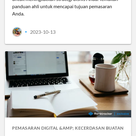
panduan ahli untuk mencapai tujuan pemasaran
Anda.
2023-10-13
•
PEMASARAN DIGITAL &AMP; KECERDASAN BUATAN