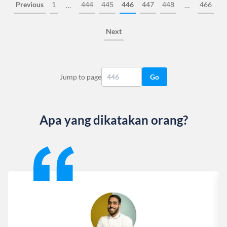
Previous
1
444
445
446
447
448
466
…
…
Next
Jump to page
Go
Apa yang dikatakan orang?
Slide 1 of 13