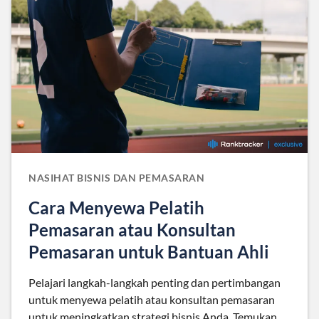
NASIHAT BISNIS DAN PEMASARAN
Cara Menyewa Pelatih
Pemasaran atau Konsultan
Pemasaran untuk Bantuan Ahli
Pelajari langkah-langkah penting dan pertimbangan
untuk menyewa pelatih atau konsultan pemasaran
untuk meningkatkan strategi bisnis Anda. Temukan