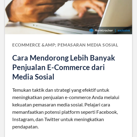
ECOMMERCE &AMP; PEMASARAN MEDIA SOSIAL
Cara Mendorong Lebih Banyak
Penjualan E-Commerce dari
Media Sosial
Temukan taktik dan strategi yang efektif untuk
meningkatkan penjualan e-commerce Anda melalui
kekuatan pemasaran media sosial. Pelajari cara
memanfaatkan potensi platform seperti Facebook,
Instagram, dan Twitter untuk meningkatkan
pendapatan.