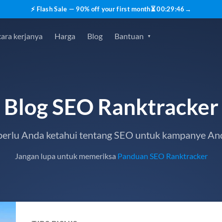
⚡ Flash Sale — 90% off your first month
⏳
00
:
29
:
45
→
ara kerjanya
Harga
Blog
Bantuan
Blog SEO Ranktracker
erlu Anda ketahui tentang SEO untuk kampanye An
Jangan lupa untuk memeriksa
Panduan SEO Ranktracker