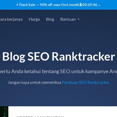
⚡ Flash Sale — 90% off your first month
⏳
00
:
29
:
45
→
ara kerjanya
Harga
Blog
Bantuan
Blog SEO Ranktracker
erlu Anda ketahui tentang SEO untuk kampanye An
Jangan lupa untuk memeriksa
Panduan SEO Ranktracker