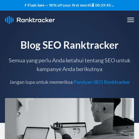
⚡ Flash Sale — 90% off your first month
⏳
00
:
29
:
43
→
Blog SEO Ranktracker
Semua yang perlu Anda ketahui tentang SEO untuk
kampanye Anda berikutnya
Jangan lupa untuk memeriksa
Panduan SEO Ranktracker