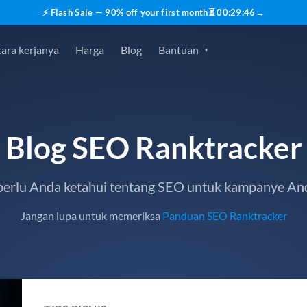
⚡ Flash Sale — 90% off your first month
⏳
00
:
29
:
45
→
ara kerjanya
Harga
Blog
Bantuan
Blog SEO Ranktracker
erlu Anda ketahui tentang SEO untuk kampanye An
Jangan lupa untuk memeriksa
Panduan SEO Ranktracker