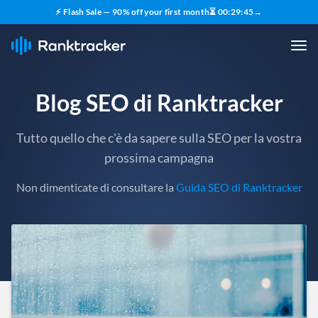
⚡ Flash Sale — 90% off your first month
⏳
00
:
29
:
43
→
Blog SEO di Ranktracker
Tutto quello che c'è da sapere sulla SEO per la vostra
prossima campagna
Non dimenticate di consultare la
Guida SEO di Ranktracker