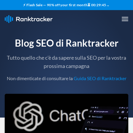
⚡ Flash Sale — 90% off your first month
⏳
00
:
29
:
43
→
Blog SEO di Ranktracker
Tutto quello che c'è da sapere sulla SEO per la vostra
prossima campagna
Non dimenticate di consultare la
Guida SEO di Ranktracker