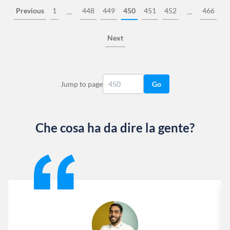
Previous
1
448
449
450
451
452
466
…
…
Next
Jump to page
Go
Che cosa ha da dire la gente?
Slide 1 of 13