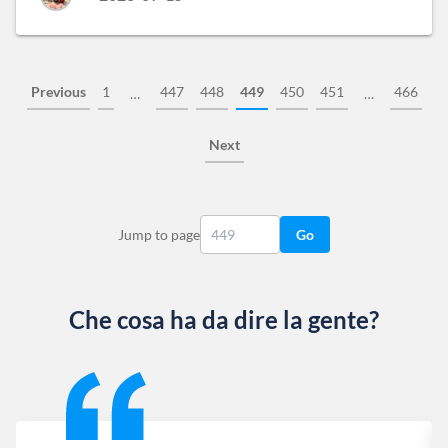
Previous
1
447
448
449
450
451
466
…
…
Next
Jump to page
Go
Che cosa ha da dire la gente?
Slide 1 of 13