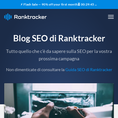
⚡ Flash Sale — 90% off your first month
⏳
00
:
29
:
43
→
Blog SEO di Ranktracker
Tutto quello che c'è da sapere sulla SEO per la vostra
prossima campagna
Non dimenticate di consultare la
Guida SEO di Ranktracker