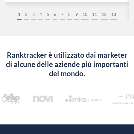
1
2
3
4
5
6
7
8
9
10
11
12
13
Ranktracker è utilizzato dai marketer
di alcune delle aziende più importanti
del mondo.