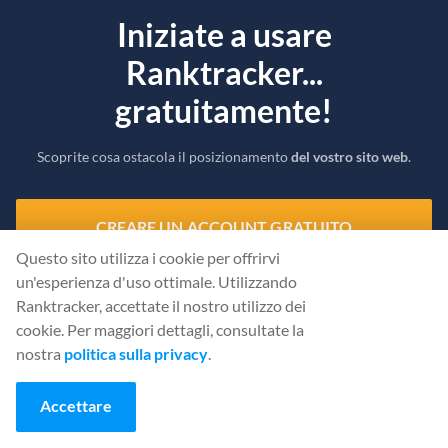
Iniziate a usare
Ranktracker...
gratuitamente!
Scoprite cosa ostacola il posizionamento
del vostro sito web
.
CREARE UN ACCOUNT GRATUITO
Questo sito utilizza i cookie per offrirvi
Oppure
accedi
con le tue credenziali
un'esperienza d'uso ottimale. Utilizzando
Ranktracker, accettate il nostro utilizzo dei
cookie. Per maggiori dettagli, consultate la
nostra
politica sulla privacy
.
Accettare