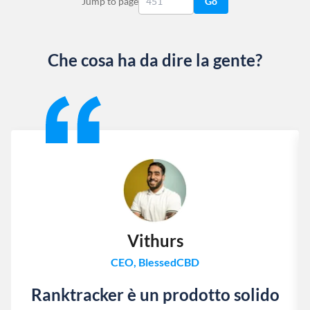
Jump to page
Go
Che cosa ha da dire la gente?
Slide 1 of 13
Vithurs
CEO, BlessedCBD
Ranktracker è un prodotto solido