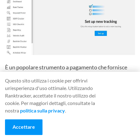
È un popolare strumento a pagamento che fornisce
varie soluzioni e approfondimenti SEO.
Ranktracker
Questo sito utilizza i cookie per offrirvi
valuta l'autorità e l'affidabilità del profilo di link della
un'esperienza d'uso ottimale. Utilizzando
pagina di destinazione, utilizzando la misura UR (URL
Ranktracker, accettate il nostro utilizzo dei
cookie. Per maggiori dettagli, consultate la
rating). Il DR (domain rating) del sito web indica la
nostra
politica sulla privacy
.
forza del suo profilo di backlink rispetto ad altri siti
del suo database. L'opzione di monitoraggio dei
Accettare
backlink consente di impostare tutto con pochi clic.